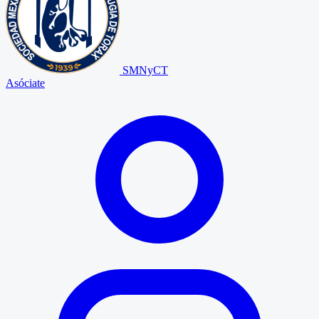
SMNyCT
Asóciate