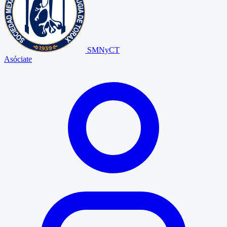
SMNyCT
Asóciate