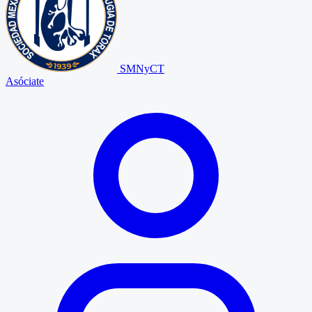
SMNyCT
Asóciate