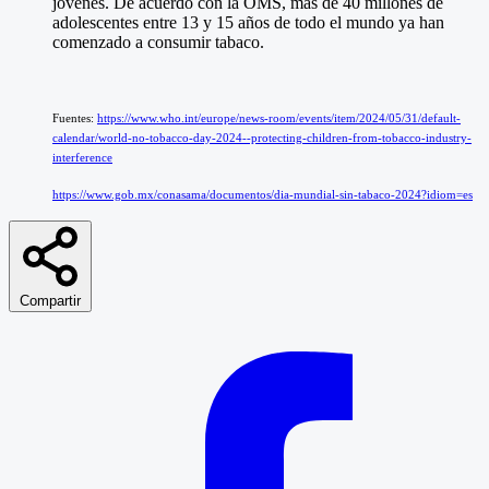
jóvenes. De acuerdo con la OMS, más de 40 millones de
adolescentes entre 13 y 15 años de todo el mundo ya han
comenzado a consumir tabaco.
Fuentes:
https://www.who.int/europe/news-room/events/item/2024/05/31/default-
calendar/world-no-tobacco-day-2024--protecting-children-from-tobacco-industry-
interference
https://www.gob.mx/conasama/documentos/dia-mundial-sin-tabaco-2024?idiom=es
Compartir