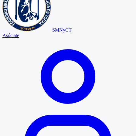
SMNyCT
Asóciate