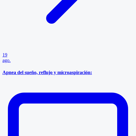
19
ago.
Apnea del sueño, reflujo y microaspiración: