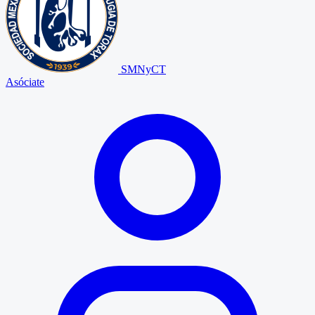
SMNyCT
Asóciate