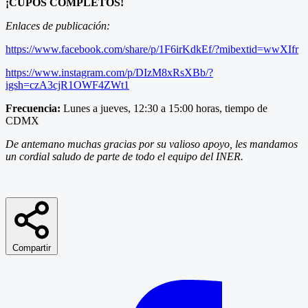
¡CUPOS COMPLETOS!
Enlaces de publicación:
https://www.facebook.com/share/p/1F6irKdkEf/?mibextid=wwXIfr
https://www.instagram.com/p/DIzM8xRsXBb/?
igsh=czA3cjR1OWF4ZWt1
Frecuencia:
Lunes a jueves, 12:30 a 15:00 horas, tiempo de
CDMX
De antemano muchas gracias por su valioso apoyo, les mandamos
un cordial saludo de parte de todo el equipo del INER.
Compartir