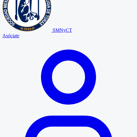
SMNyCT
Asóciate