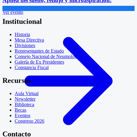
Apnea del sueño, reflujo y microaspiración:
Ver evento
Institucional
Historia
Mesa Directiva
Divisiones
Representantes de Estado
Consejo Nacional de Neumología
Galería de Ex Presidentes
Constancia Fiscal
Recursos
Aula Virtual
Newsletter
Biblioteca
Becas
Eventos
Congreso 2026
Contacto