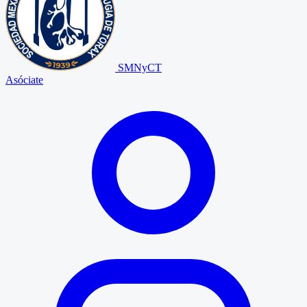
SMNyCT
Asóciate