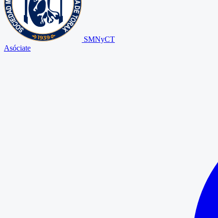
SMNyCT
Asóciate