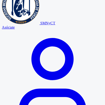
SMNyCT
Asóciate