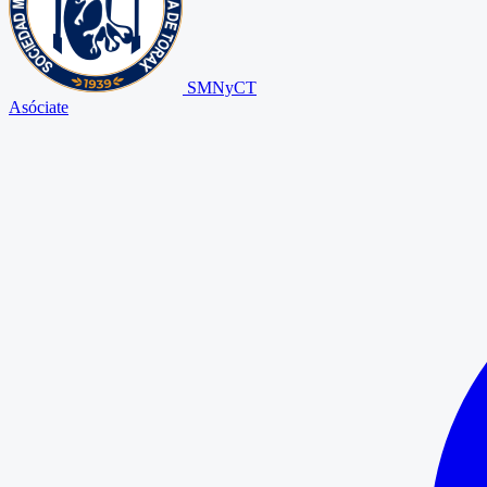
SMNyCT
Asóciate