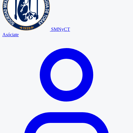
SMNyCT
Asóciate