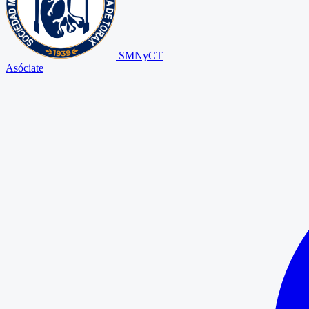
SMNyCT
Asóciate