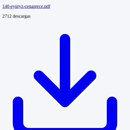
140-eyuryz-cenaprece.pdf
2712 descargas