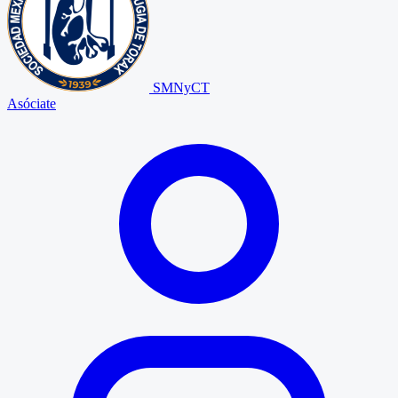
SMNyCT
Asóciate