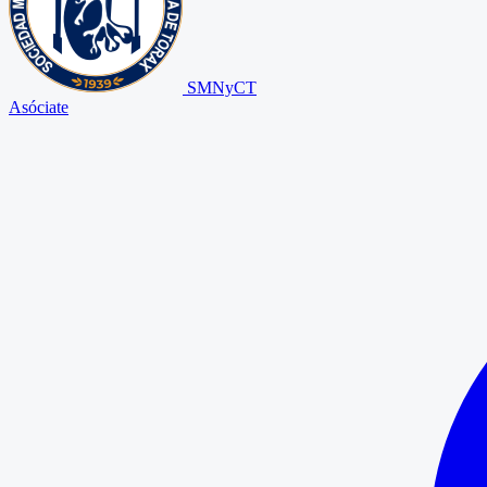
SMNyCT
Asóciate