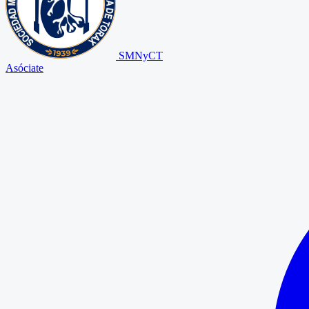
SMNyCT
Asóciate