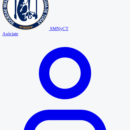
SMNyCT
Asóciate