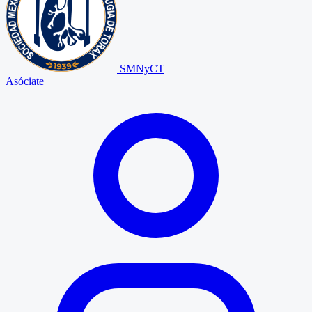
SMNyCT
Asóciate