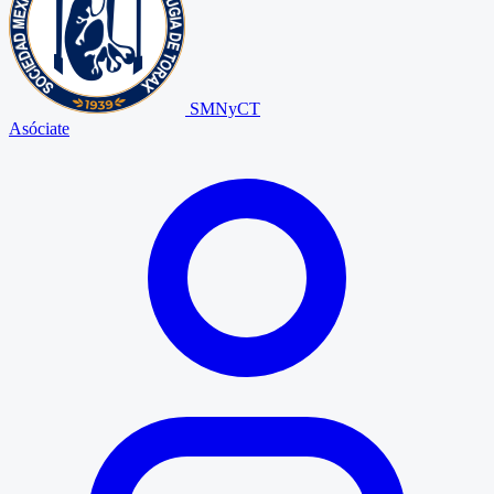
SMNyCT
Asóciate