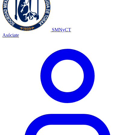
SMNyCT
Asóciate