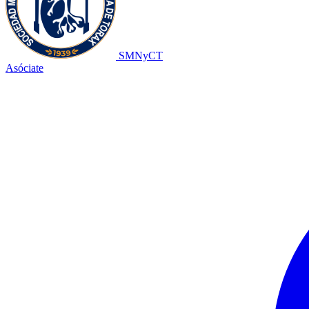
SMNyCT
Asóciate