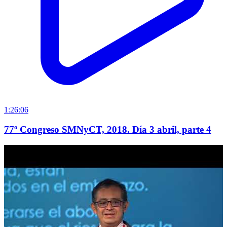
1:26:06
77º Congreso SMNyCT, 2018. Día 3 abril, parte 4