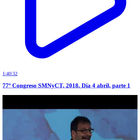
1:40:32
77º Congreso SMNyCT, 2018. Día 4 abril, parte 1