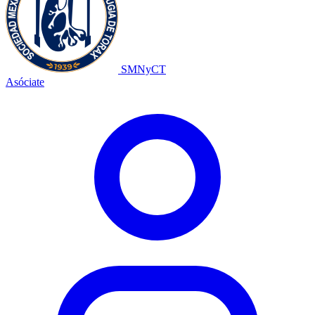
SMNyCT
Asóciate