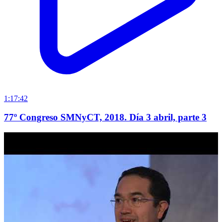
1:17:42
77º Congreso SMNyCT, 2018. Día 3 abril, parte 3