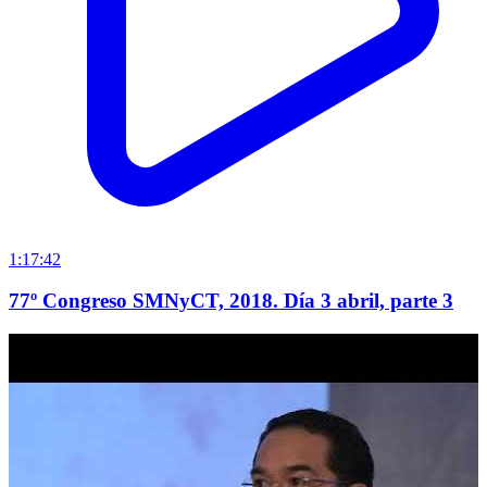
1:17:42
77º Congreso SMNyCT, 2018. Día 3 abril, parte 3