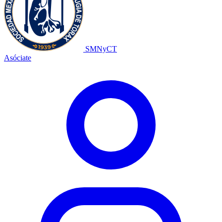
SMNyCT
Asóciate