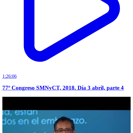
1:26:06
77º Congreso SMNyCT, 2018. Día 3 abril, parte 4