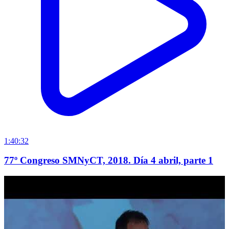
1:40:32
77º Congreso SMNyCT, 2018. Día 4 abril, parte 1