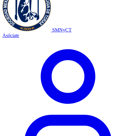
SMNyCT
Asóciate