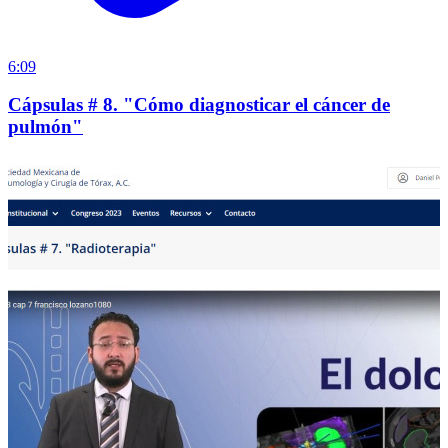
6:09
Cápsulas # 8. "Cómo diagnosticar el cáncer de
pulmón"