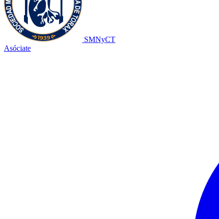
SMNyCT
Asóciate