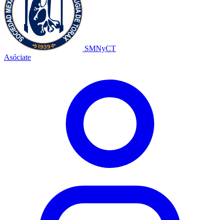
SMNyCT
Asóciate