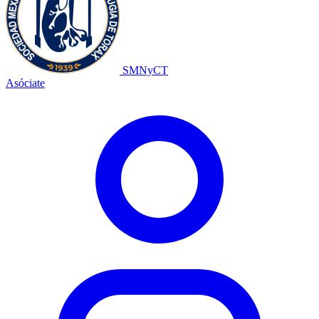
SMNyCT
Asóciate