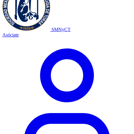
SMNyCT
Asóciate