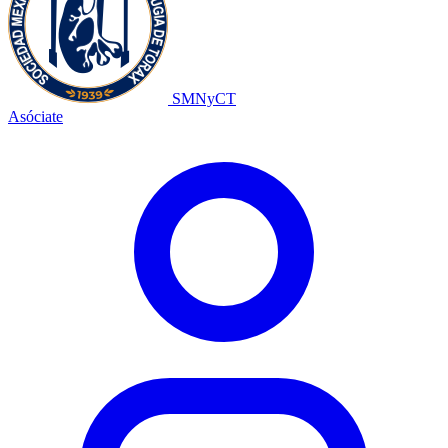
SMNyCT
Asóciate