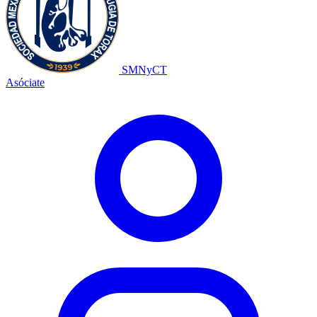
SMNyCT
Asóciate