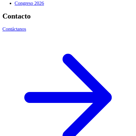
Institucional
Historia
Mesa Directiva
Divisiones
Representantes de Estado
Consejo Nacional de Neumología
Galería de Ex Presidentes
Constancia Fiscal
Recursos
Aula Virtual
Newsletter
Biblioteca
Becas