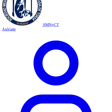
SMNyCT
Asóciate