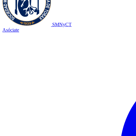
SMNyCT
Asóciate