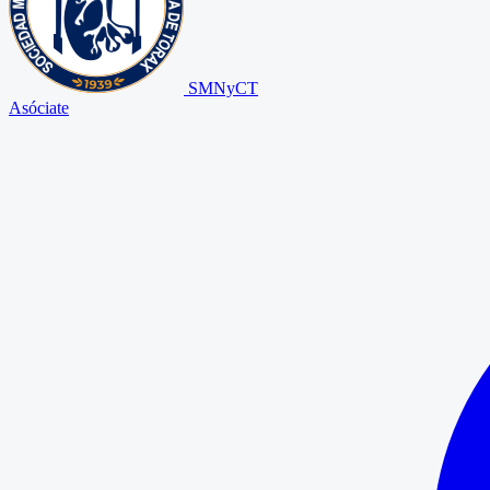
SMNyCT
Asóciate