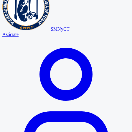
SMNyCT
Asóciate