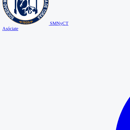
SMNyCT
Asóciate