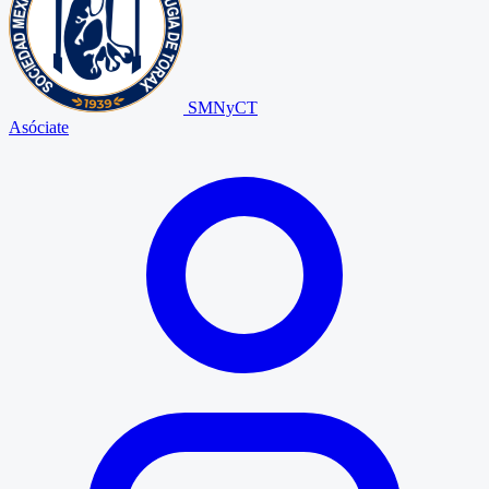
SMNyCT
Asóciate