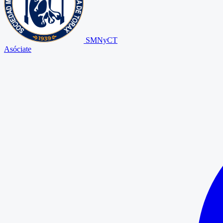
SMNyCT
Asóciate