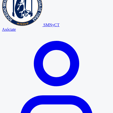
SMNyCT
Asóciate