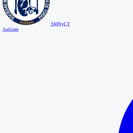
SMNyCT
Asóciate