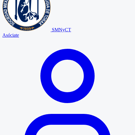
SMNyCT
Asóciate