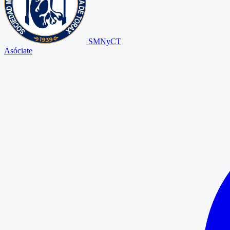
SMNyCT
Asóciate