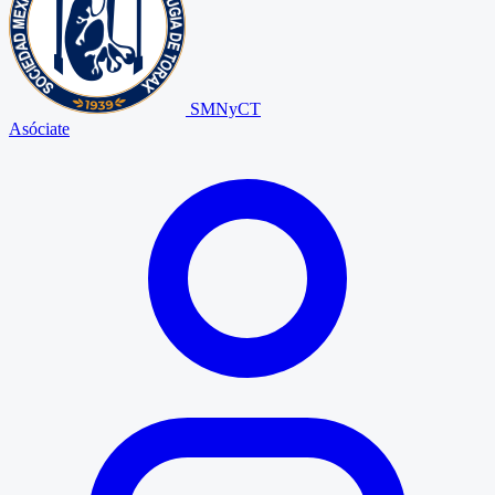
SMNyCT
Asóciate