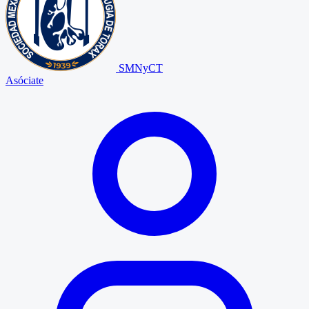
SMNyCT
Asóciate