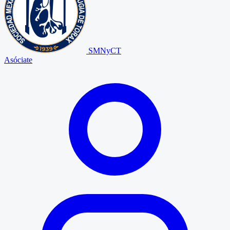
SMNyCT
Asóciate