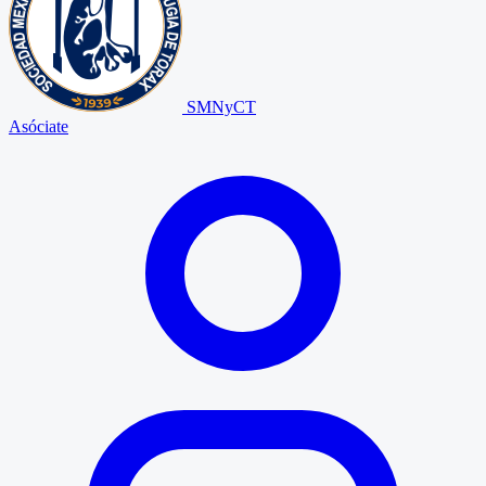
SMNyCT
Asóciate