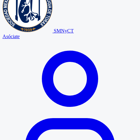
SMNyCT
Asóciate