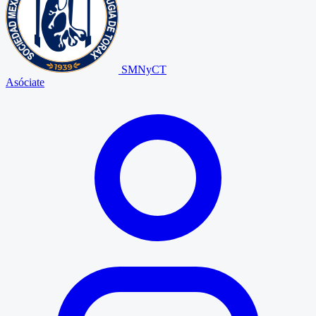
SMNyCT
Asóciate