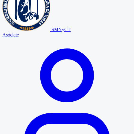
SMNyCT
Asóciate