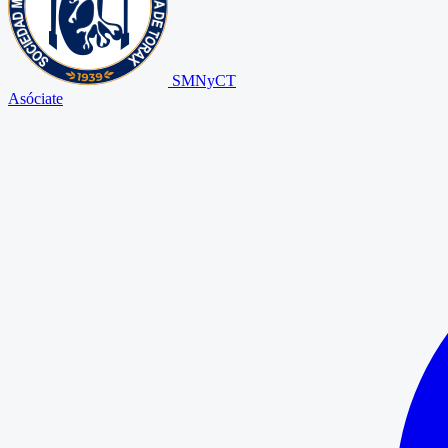
SMNyCT
Asóciate