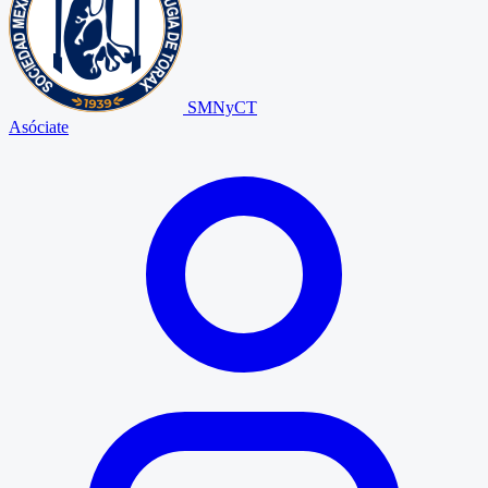
SMNyCT
Asóciate