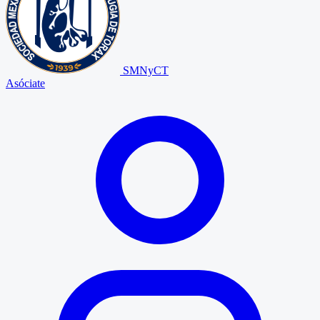
SMNyCT
Asóciate